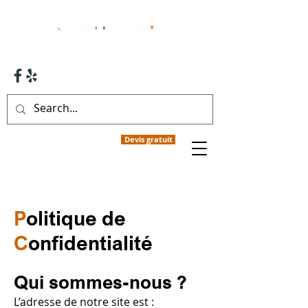
01 47 35 68 82
Devis gratuit
P
olitique de
C
onfidentialité
Qui sommes-nous ?
L’adresse de notre site est :