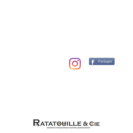
ssainissement et
65 rue Racine
gion parisienne.
92120 Montrouge,
France
ngeurs nuisibles
es nuisibles,
assainissement,
Partager
es, débarras et
01 47 35 68 82
ratatouille--cie@orange.fr