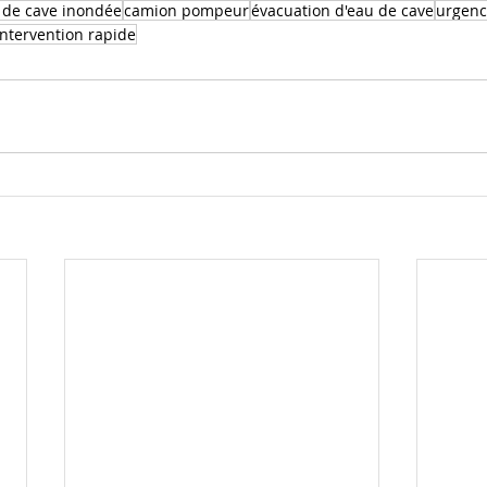
de cave inondée
camion pompeur
évacuation d'eau de cave
urgenc
intervention rapide