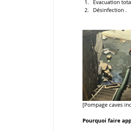
Évacuation tota
Désinfection .
[Pompage caves in
Pourquoi faire ap