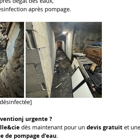
rès dégât des eaux,
ésinfection après pompage.
désinfectée] 
rventionj urgente ?
lle&cie
 dès maintenant pour un 
devis gratuit
 et un
de de pompage d'eau
.