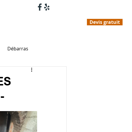
01 47 35 68 82
Devis gratuit
as
Contact
Blog
Débarras
ES
-