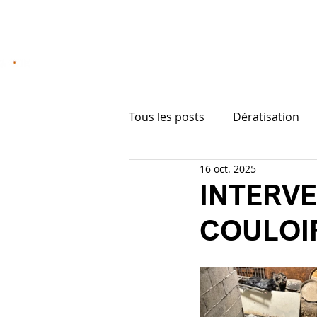
il
À propos
Dératisation
Désinsectisati
Tous les posts
Dératisation
16 oct. 2025
INTERV
COULOIR