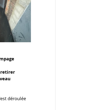
mpage 
retirer 
uveau 
'est déroulée 